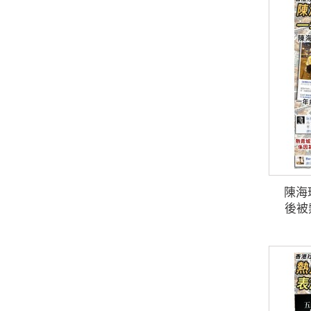
陳海
後被熱