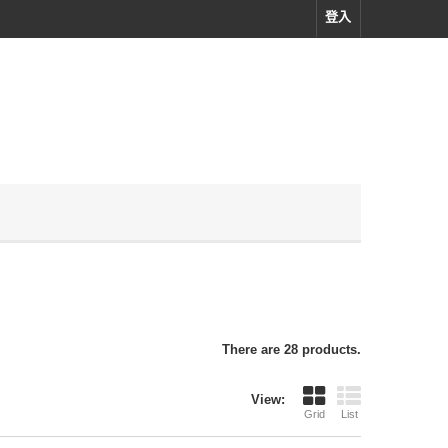
登入
There are 28 products.
View:
Grid
List